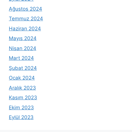
Ağustos 2024
Temmuz 2024
Haziran 2024
Mayıs 2024
Nisan 2024
Mart 2024
Şubat 2024
Ocak 2024
Aralık 2023
Kasım 2023
Ekim 2023
Eylül 2023