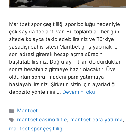
Maritbet spor çeşitliliği spor bolluğu nedeniyle
çok sayıda toplantı var. Bu toplantıları her gün
sitede kolayca takip edebilirsiniz ve Türkiye
yasadışı bahis sitesi Maritbet giriş yapmak için
son adresi girerek hesap açma sürecini
başlatabilirsiniz. Doğru ayrıntıları doldurduktan
sonra hesabınız gitmeye hazır olacaktır. Üye
olduktan sonra, madeni para yatırmaya
başlayabilirsiniz. Şirketin sizin için ayarladığı
depozito yöntemini …
Devamını oku
Kategoriler
Maritbet
Etiketler
maritbet casino filtre
,
maritbet para yatirma
,
maritbet spor çeşitliliği