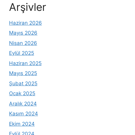
Arşivler
Haziran 2026
Mayıs 2026
Nisan 2026
Eylül 2025
Haziran 2025
Mayıs 2025
Şubat 2025
Ocak 2025
Aralık 2024
Kasım 2024
Ekim 2024
Eylül 2024