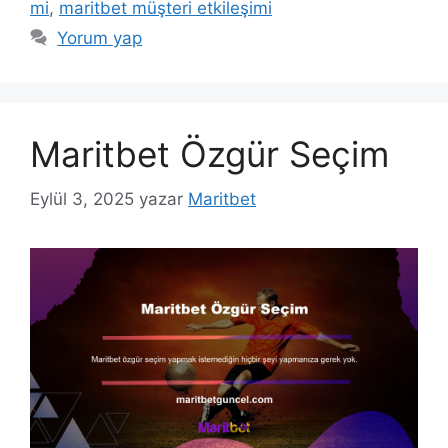
mi
,
maritbet müşteri etkileşimi
Yorum yap
Maritbet Özgür Seçim
Eylül 3, 2025
yazar
Maritbet