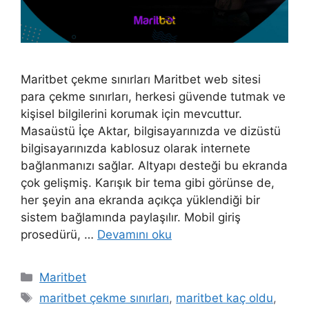
Maritbet çekme sınırları Maritbet web sitesi
para çekme sınırları, herkesi güvende tutmak ve
kişisel bilgilerini korumak için mevcuttur.
Masaüstü İçe Aktar, bilgisayarınızda ve dizüstü
bilgisayarınızda kablosuz olarak internete
bağlanmanızı sağlar. Altyapı desteği bu ekranda
çok gelişmiş. Karışık bir tema gibi görünse de,
her şeyin ana ekranda açıkça yüklendiği bir
sistem bağlamında paylaşılır. Mobil giriş
prosedürü, …
Devamını oku
Kategoriler
Maritbet
Etiketler
maritbet çekme sınırları
,
maritbet kaç oldu
,