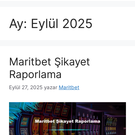
Ay:
Eylül 2025
Maritbet Şikayet
Raporlama
Eylül 27, 2025
yazar
Maritbet