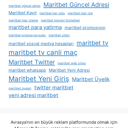
Maritbet Güncel Adresi
maritbet güncel adres
Maritbet Kayıt
maritbet kaç oldu
maritbet maç izle
maritbet maç izleme
maritbet müşteri hizmetleri
maritbet para yatirma
maritbet promosyon
maritbet promosyon kodu
maritbet sitesi
maritbet tv
maritbet sosyal medya hesapları
maritbet tv canli maç
Maritbet Twitter
maritbet web sitesi
maritbet whatsapp
Maritbet Yeni Adresi
Maritbet Yeni Giriş
Maritbet Üyelik
twitter maritbet
maritbet üyeleri
yeni adresi maritbet
Avrasya'nın en büyük reklam platformunda olmak için