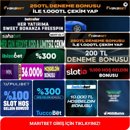
×
MARITBET GİRİŞ İÇİN TIKLAYINIZ!