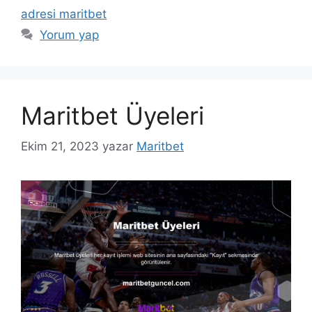
adresi maritbet
Yorum yap
Maritbet Üyeleri
Ekim 21, 2023
yazar
Maritbet