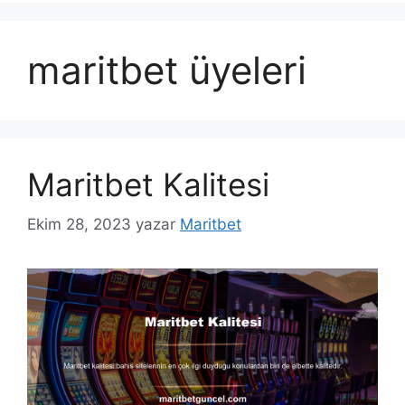
maritbet üyeleri
Maritbet Kalitesi
Ekim 28, 2023
yazar
Maritbet