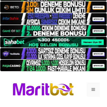
İçeriğe
atla
Menü