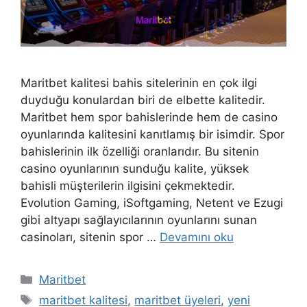
Maritbet kalitesi bahis sitelerinin en çok ilgi
duyduğu konulardan biri de elbette kalitedir.
Maritbet hem spor bahislerinde hem de casino
oyunlarında kalitesini kanıtlamış bir isimdir. Spor
bahislerinin ilk özelliği oranlarıdır. Bu sitenin
casino oyunlarının sunduğu kalite, yüksek
bahisli müşterilerin ilgisini çekmektedir.
Evolution Gaming, iSoftgaming, Netent ve Ezugi
gibi altyapı sağlayıcılarının oyunlarını sunan
casinoları, sitenin spor …
Devamını oku
Kategoriler
Maritbet
Etiketler
maritbet kalitesi
,
maritbet üyeleri
,
yeni