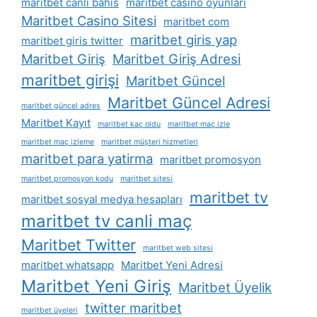
maritbet canlı bahis
maritbet casino oyunları
Maritbet Casino Sitesi
maritbet com
maritbet giris yap
maritbet giris twitter
Maritbet Giriş
Maritbet Giriş Adresi
maritbet girişi
Maritbet Güncel
Maritbet Güncel Adresi
maritbet güncel adres
Maritbet Kayıt
maritbet kaç oldu
maritbet maç izle
maritbet maç izleme
maritbet müşteri hizmetleri
maritbet para yatirma
maritbet promosyon
maritbet promosyon kodu
maritbet sitesi
maritbet tv
maritbet sosyal medya hesapları
maritbet tv canli maç
Maritbet Twitter
maritbet web sitesi
maritbet whatsapp
Maritbet Yeni Adresi
Maritbet Yeni Giriş
Maritbet Üyelik
twitter maritbet
maritbet üyeleri