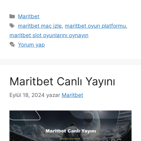
Kategoriler
Maritbet
Etiketler
maritbet maç izle
,
maritbet oyun platformu
,
maritbet slot oyunlarını oynayın
Yorum yap
Maritbet Canlı Yayını
Eylül 18, 2024
yazar
Maritbet