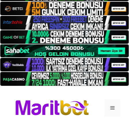
İçeriğe
atla
Menü