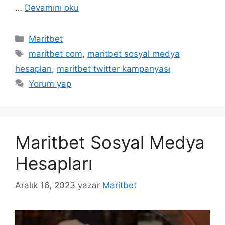
…
Devamını oku
Kategoriler
Maritbet
Etiketler
maritbet com
,
maritbet sosyal medya
hesapları
,
maritbet twitter kampanyası
Yorum yap
Maritbet Sosyal Medya
Hesapları
Aralık 16, 2023
yazar
Maritbet