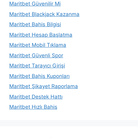
Maritbet Güvenilir Mi
Maritbet Blackjack Kazanma
Maritbet Bahis Bilgisi
Maritbet Hesap Başlatma
Maritbet Mobil Tıklama
Maritbet Güvenli Spor
Maritbet Tarayıcı Girişi
Maritbet Bahis Kuponları
Maritbet Şikayet Raporlama
Maritbet Destek Hattı
Maritbet Hızlı Bahis