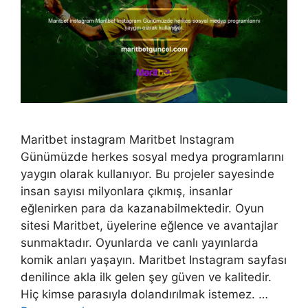
Maritbet instagram Maritbet Instagram
Günümüzde herkes sosyal medya programlarını
yaygın olarak kullanıyor. Bu projeler sayesinde
insan sayısı milyonlara çıkmış, insanlar
eğlenirken para da kazanabilmektedir. Oyun
sitesi Maritbet, üyelerine eğlence ve avantajlar
sunmaktadır. Oyunlarda ve canlı yayınlarda
komik anları yaşayın. Maritbet Instagram sayfası
denilince akla ilk gelen şey güven ve kalitedir.
Hiç kimse parasıyla dolandırılmak istemez. …