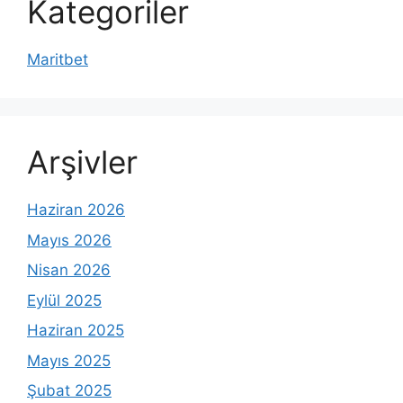
Kategoriler
Maritbet
Arşivler
Haziran 2026
Mayıs 2026
Nisan 2026
Eylül 2025
Haziran 2025
Mayıs 2025
Şubat 2025