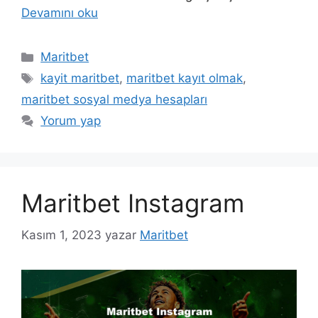
Devamını oku
Kategoriler
Maritbet
Etiketler
kayit maritbet
,
maritbet kayıt olmak
,
maritbet sosyal medya hesapları
Yorum yap
Maritbet Instagram
Kasım 1, 2023
yazar
Maritbet