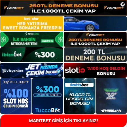
×
MARITBET GİRİŞ İÇİN TIKLAYINIZ!