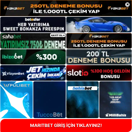
×
MARITBET GİRİŞ İÇİN TIKLAYINIZ!