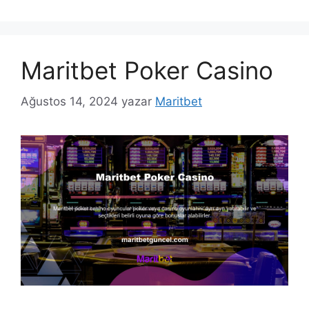
Maritbet Poker Casino
Ağustos 14, 2024
yazar
Maritbet