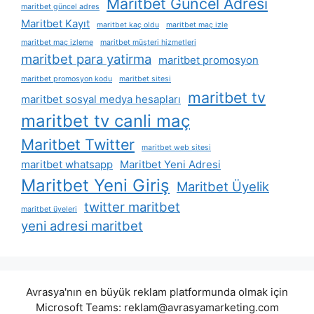
Maritbet Güncel Adresi
maritbet güncel adres
Maritbet Kayıt
maritbet kaç oldu
maritbet maç izle
maritbet maç izleme
maritbet müşteri hizmetleri
maritbet para yatirma
maritbet promosyon
maritbet promosyon kodu
maritbet sitesi
maritbet tv
maritbet sosyal medya hesapları
maritbet tv canli maç
Maritbet Twitter
maritbet web sitesi
maritbet whatsapp
Maritbet Yeni Adresi
Maritbet Yeni Giriş
Maritbet Üyelik
twitter maritbet
maritbet üyeleri
yeni adresi maritbet
Avrasya'nın en büyük reklam platformunda olmak için
Microsoft Teams:
reklam@avrasyamarketing.com