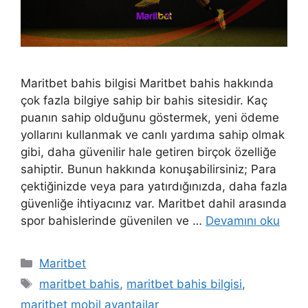
Maritbet bahis bilgisi Maritbet bahis hakkında
çok fazla bilgiye sahip bir bahis sitesidir. Kaç
puanın sahip olduğunu göstermek, yeni ödeme
yollarını kullanmak ve canlı yardıma sahip olmak
gibi, daha güvenilir hale getiren birçok özelliğe
sahiptir. Bunun hakkında konuşabilirsiniz; Para
çektiğinizde veya para yatırdığınızda, daha fazla
güvenliğe ihtiyacınız var. Maritbet dahil arasında
spor bahislerinde güvenilen ve …
Devamını oku
Kategoriler
Maritbet
Etiketler
maritbet bahis
,
maritbet bahis bilgisi
,
maritbet mobil avantajlar