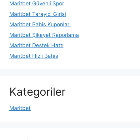
Maritbet Güvenli Spor
Maritbet Tarayıcı Girişi
Maritbet Bahis Kuponları
Maritbet Şikayet Raporlama
Maritbet Destek Hattı
Maritbet Hızlı Bahis
Kategoriler
Maritbet