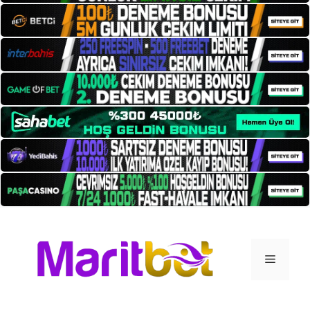
İçeriğe
atla
Menü