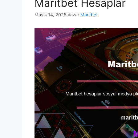
Maritbet Hesaplar
Mayıs 14, 2025
yazar
Maritbet