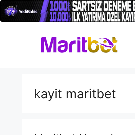
İçeriğe
atla
kayit maritbet