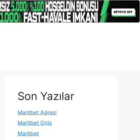
Son Yazılar
Maritbet Adresi
Maritbet Giriş
Maritbet