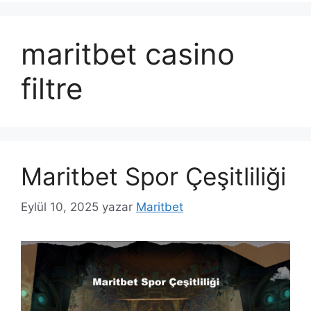
maritbet casino
filtre
Maritbet Spor Çeşitliliği
Eylül 10, 2025
yazar
Maritbet