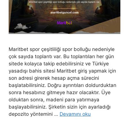
Maritbet spor çeşitliliği spor bolluğu nedeniyle
çok sayıda toplantı var. Bu toplantıları her gün
sitede kolayca takip edebilirsiniz ve Türkiye
yasadışı bahis sitesi Maritbet giriş yapmak için
son adresi girerek hesap açma sürecini
başlatabilirsiniz. Doğru ayrıntıları doldurduktan
sonra hesabınız gitmeye hazır olacaktır. Üye
olduktan sonra, madeni para yatırmaya
başlayabilirsiniz. Şirketin sizin için ayarladığı
depozito yöntemini …
Devamını oku