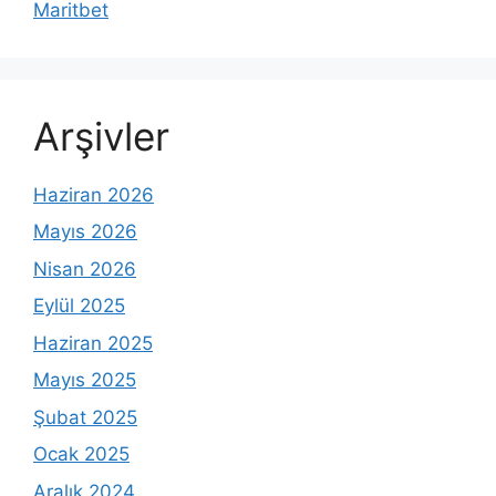
Maritbet
Arşivler
Haziran 2026
Mayıs 2026
Nisan 2026
Eylül 2025
Haziran 2025
Mayıs 2025
Şubat 2025
Ocak 2025
Aralık 2024