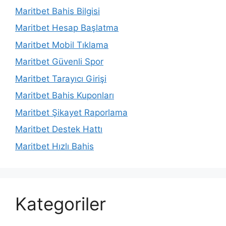
Maritbet Bahis Bilgisi
Maritbet Hesap Başlatma
Maritbet Mobil Tıklama
Maritbet Güvenli Spor
Maritbet Tarayıcı Girişi
Maritbet Bahis Kuponları
Maritbet Şikayet Raporlama
Maritbet Destek Hattı
Maritbet Hızlı Bahis
Kategoriler