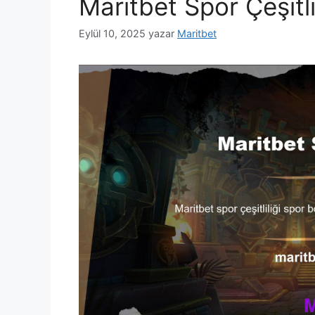
Maritbet Spor Çeşitli
Eylül 10, 2025
yazar
Maritbet