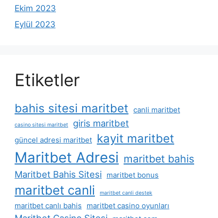
Ekim 2023
Eylül 2023
Etiketler
bahis sitesi maritbet
canli maritbet
giris maritbet
casino sitesi maritbet
kayit maritbet
güncel adresi maritbet
Maritbet Adresi
maritbet bahis
Maritbet Bahis Sitesi
maritbet bonus
maritbet canli
maritbet canli destek
maritbet canlı bahis
maritbet casino oyunları