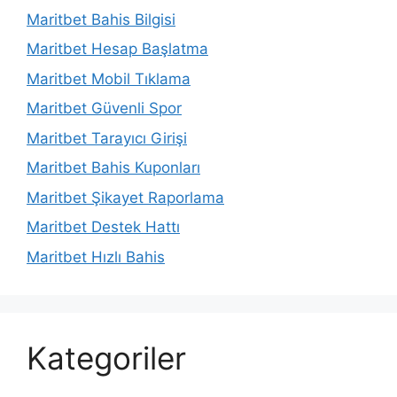
Maritbet Bahis Bilgisi
Maritbet Hesap Başlatma
Maritbet Mobil Tıklama
Maritbet Güvenli Spor
Maritbet Tarayıcı Girişi
Maritbet Bahis Kuponları
Maritbet Şikayet Raporlama
Maritbet Destek Hattı
Maritbet Hızlı Bahis
Kategoriler