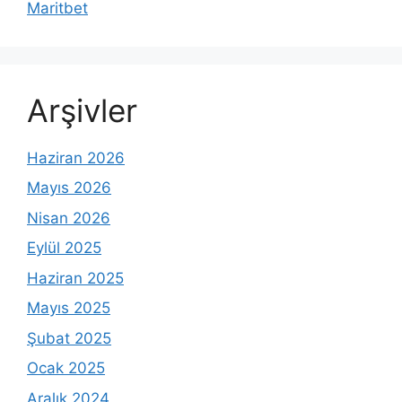
Maritbet
Arşivler
Haziran 2026
Mayıs 2026
Nisan 2026
Eylül 2025
Haziran 2025
Mayıs 2025
Şubat 2025
Ocak 2025
Aralık 2024