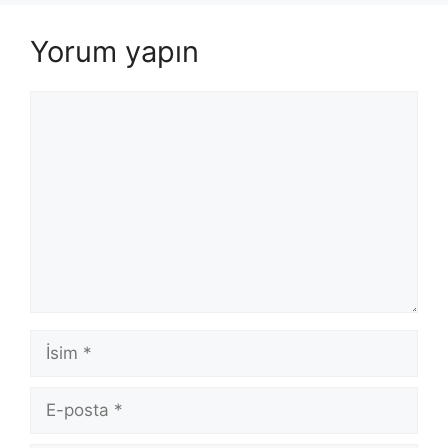
Yorum yapın
Yorum
İsim
E-
posta