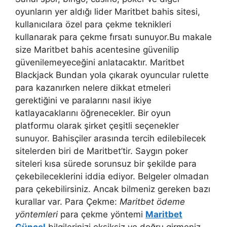
oyunların yer aldığı lider Maritbet bahis sitesi,
kullanıcılara özel para çekme teknikleri
kullanarak para çekme fırsatı sunuyor.Bu makale
size Maritbet bahis acentesine güvenilip
güvenilemeyeceğini anlatacaktır. Maritbet
Blackjack Bundan yola çıkarak oyuncular rulette
para kazanırken nelere dikkat etmeleri
gerektiğini ve paralarını nasıl ikiye
katlayacaklarını öğrenecekler. Bir oyun
platformu olarak şirket çeşitli seçenekler
sunuyor. Bahisçiler arasında tercih edilebilecek
sitelerden biri de Maritbet’tir. Saygın poker
siteleri kısa sürede sorunsuz bir şekilde para
çekebileceklerini iddia ediyor. Belgeler olmadan
para çekebilirsiniz. Ancak bilmeniz gereken bazı
kurallar var. Para Çekme:
Maritbet ödeme
yöntemleri
para çekme yöntemi
Maritbet