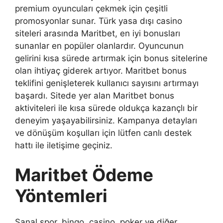
premium oyuncuları çekmek için çeşitli
promosyonlar sunar. Türk yasa dışı casino
siteleri arasında Maritbet, en iyi bonusları
sunanlar en popüler olanlardır. Oyuncunun
gelirini kısa sürede artırmak için bonus sitelerine
olan ihtiyaç giderek artıyor. Maritbet bonus
teklifini genişleterek kullanıcı sayısını artırmayı
başardı. Sitede yer alan Maritbet bonus
aktiviteleri ile kısa sürede oldukça kazançlı bir
deneyim yaşayabilirsiniz. Kampanya detayları
ve dönüşüm koşulları için lütfen canlı destek
hattı ile iletişime geçiniz.
Maritbet Ödeme
Yöntemleri
Sanal spor, bingo, casino, poker ve diğer