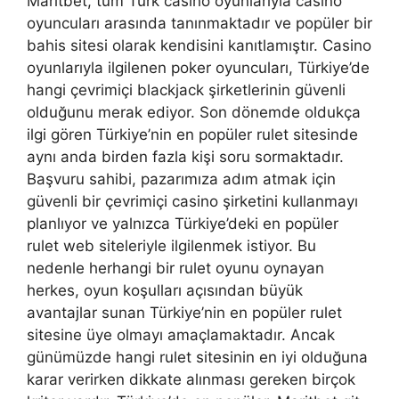
Maritbet, tüm Türk casino oyunlarıyla casino
oyuncuları arasında tanınmaktadır ve popüler bir
bahis sitesi olarak kendisini kanıtlamıştır. Casino
oyunlarıyla ilgilenen poker oyuncuları, Türkiye’de
hangi çevrimiçi blackjack şirketlerinin güvenli
olduğunu merak ediyor. Son dönemde oldukça
ilgi gören Türkiye’nin en popüler rulet sitesinde
aynı anda birden fazla kişi soru sormaktadır.
Başvuru sahibi, pazarımıza adım atmak için
güvenli bir çevrimiçi casino şirketini kullanmayı
planlıyor ve yalnızca Türkiye’deki en popüler
rulet web siteleriyle ilgilenmek istiyor. Bu
nedenle herhangi bir rulet oyunu oynayan
herkes, oyun koşulları açısından büyük
avantajlar sunan Türkiye’nin en popüler rulet
sitesine üye olmayı amaçlamaktadır. Ancak
günümüzde hangi rulet sitesinin en iyi olduğuna
karar verirken dikkate alınması gereken birçok