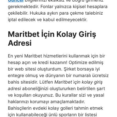
Güncel
bilgilerinizi eksiksiz ve doğru girmeniz
gerekmektedir. Fonlar yalnızca kişisel hesaplara
çekilebilir. Hukuka aykırı para çekme talebiniz
iptal edilecek ve kabul edilmeyecektir.
Maritbet İçin Kolay Giriş
Adresi
En yeni Maritbet hizmetlerini kullanmak için bir
hesap açın ve kredi kazanın! Optimize edilmiş
bir web sitesi oluşturdum. Şirket borsaya iyi
entegre olmuş ve dünyanın bir numaralı ücretsiz
bahis sitesidir. Lütfen
Maritbet i̇çin kolay giriş
adresi
aboneliğinizi oluştururken belirtilen şart
ve koşulları okuyunuz. Bu kurallar sizi ve yasal
haklarınızı korumayı amaçlamaktadır.
Bahisçilerin evdeki kolay golleri tahmin etmek
için kullanabileceği ünlü sporların bir listesi