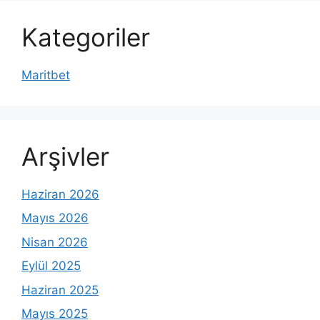
Kategoriler
Maritbet
Arşivler
Haziran 2026
Mayıs 2026
Nisan 2026
Eylül 2025
Haziran 2025
Mayıs 2025