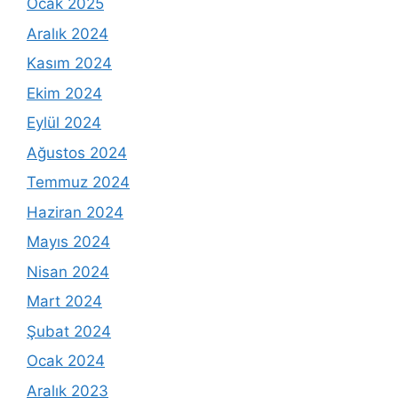
Ocak 2025
Aralık 2024
Kasım 2024
Ekim 2024
Eylül 2024
Ağustos 2024
Temmuz 2024
Haziran 2024
Mayıs 2024
Nisan 2024
Mart 2024
Şubat 2024
Ocak 2024
Aralık 2023