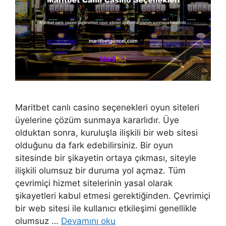
Maritbet canlı casino seçenekleri oyun siteleri
üyelerine çözüm sunmaya kararlıdır. Üye
olduktan sonra, kuruluşla ilişkili bir web sitesi
olduğunu da fark edebilirsiniz. Bir oyun
sitesinde bir şikayetin ortaya çıkması, siteyle
ilişkili olumsuz bir duruma yol açmaz. Tüm
çevrimiçi hizmet sitelerinin yasal olarak
şikayetleri kabul etmesi gerektiğinden. Çevrimiçi
bir web sitesi ile kullanıcı etkileşimi genellikle
olumsuz …
Devamını oku