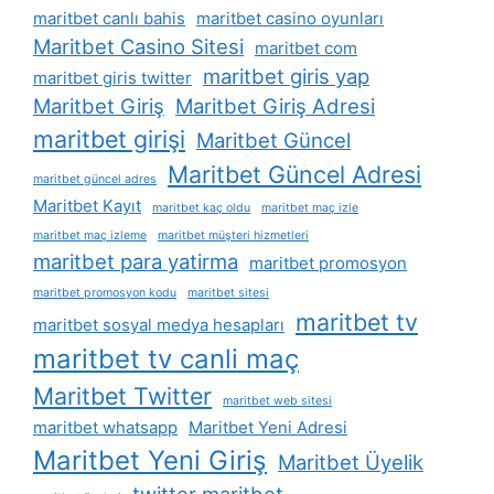
maritbet canlı bahis
maritbet casino oyunları
Maritbet Casino Sitesi
maritbet com
maritbet giris yap
maritbet giris twitter
Maritbet Giriş
Maritbet Giriş Adresi
maritbet girişi
Maritbet Güncel
Maritbet Güncel Adresi
maritbet güncel adres
Maritbet Kayıt
maritbet kaç oldu
maritbet maç izle
maritbet maç izleme
maritbet müşteri hizmetleri
maritbet para yatirma
maritbet promosyon
maritbet promosyon kodu
maritbet sitesi
maritbet tv
maritbet sosyal medya hesapları
maritbet tv canli maç
Maritbet Twitter
maritbet web sitesi
maritbet whatsapp
Maritbet Yeni Adresi
Maritbet Yeni Giriş
Maritbet Üyelik