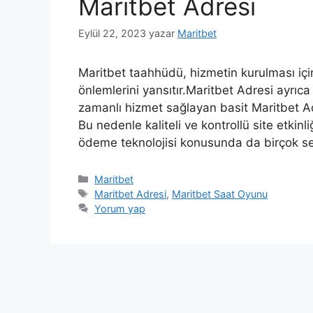
Maritbet Adresi
Eylül 22, 2023
yazar
Maritbet
Maritbet taahhüdü, hizmetin kurulması için
önlemlerini yansıtır.Maritbet Adresi ayrıca
zamanlı hizmet sağlayan basit Maritbet Adre
Bu nedenle kaliteli ve kontrollü site etkinl
ödeme teknolojisi konusunda da birçok s
Kategoriler
Maritbet
Etiketler
Maritbet Adresi
,
Maritbet Saat Oyunu
Yorum yap