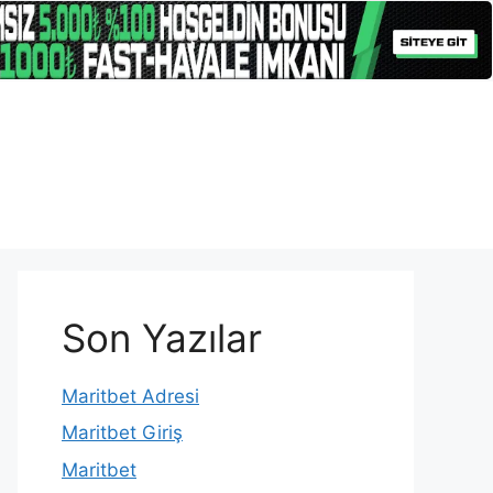
Son Yazılar
Maritbet Adresi
Maritbet Giriş
Maritbet