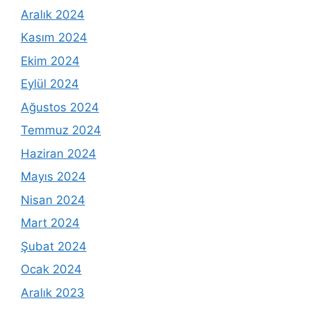
Aralık 2024
Kasım 2024
Ekim 2024
Eylül 2024
Ağustos 2024
Temmuz 2024
Haziran 2024
Mayıs 2024
Nisan 2024
Mart 2024
Şubat 2024
Ocak 2024
Aralık 2023