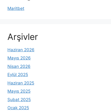
Maritbet
Arşivler
Haziran 2026
Mayıs 2026
Nisan 2026
Eylül 2025
Haziran 2025
Mayıs 2025
Şubat 2025
Ocak 2025