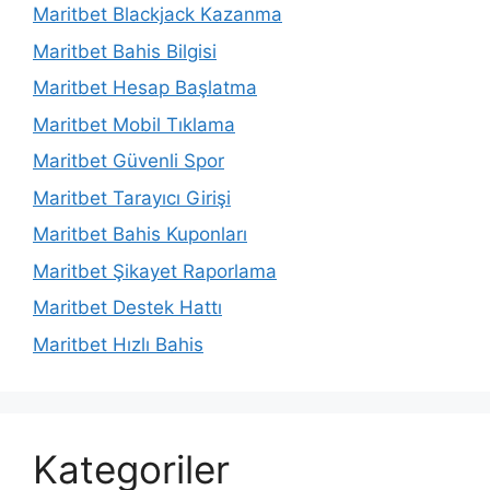
Maritbet Blackjack Kazanma
Maritbet Bahis Bilgisi
Maritbet Hesap Başlatma
Maritbet Mobil Tıklama
Maritbet Güvenli Spor
Maritbet Tarayıcı Girişi
Maritbet Bahis Kuponları
Maritbet Şikayet Raporlama
Maritbet Destek Hattı
Maritbet Hızlı Bahis
Kategoriler