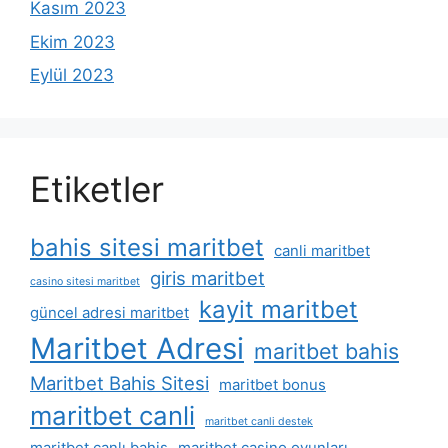
Kasım 2023
Ekim 2023
Eylül 2023
Etiketler
bahis sitesi maritbet
canli maritbet
giris maritbet
casino sitesi maritbet
kayit maritbet
güncel adresi maritbet
Maritbet Adresi
maritbet bahis
Maritbet Bahis Sitesi
maritbet bonus
maritbet canli
maritbet canli destek
maritbet canlı bahis
maritbet casino oyunları