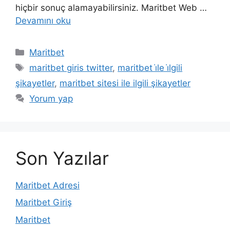
hiçbir sonuç alamayabilirsiniz. Maritbet Web …
Devamını oku
Kategoriler
Maritbet
Etiketler
maritbet giris twitter
,
maritbet i̇le i̇lgili
şikayetler
,
maritbet sitesi ile ilgili şikayetler
Yorum yap
Son Yazılar
Maritbet Adresi
Maritbet Giriş
Maritbet