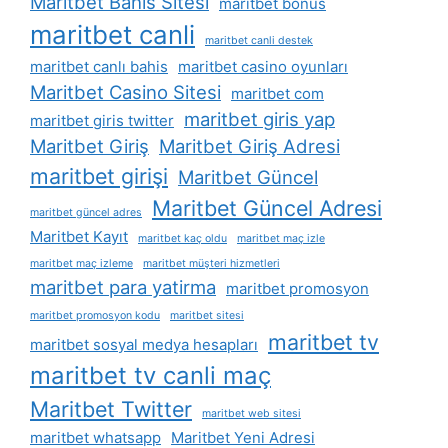
Maritbet Bahis Sitesi
maritbet bonus
maritbet canli
maritbet canli destek
maritbet canlı bahis
maritbet casino oyunları
Maritbet Casino Sitesi
maritbet com
maritbet giris yap
maritbet giris twitter
Maritbet Giriş
Maritbet Giriş Adresi
maritbet girişi
Maritbet Güncel
Maritbet Güncel Adresi
maritbet güncel adres
Maritbet Kayıt
maritbet kaç oldu
maritbet maç izle
maritbet maç izleme
maritbet müşteri hizmetleri
maritbet para yatirma
maritbet promosyon
maritbet promosyon kodu
maritbet sitesi
maritbet tv
maritbet sosyal medya hesapları
maritbet tv canli maç
Maritbet Twitter
maritbet web sitesi
maritbet whatsapp
Maritbet Yeni Adresi