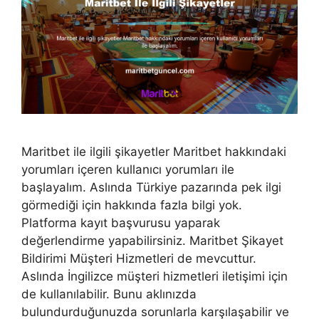
Maritbet ile ilgili şikayetler Maritbet hakkındaki
yorumları içeren kullanıcı yorumları ile
başlayalım. Aslında Türkiye pazarında pek ilgi
görmediği için hakkında fazla bilgi yok.
Platforma kayıt başvurusu yaparak
değerlendirme yapabilirsiniz. Maritbet Şikayet
Bildirimi Müşteri Hizmetleri de mevcuttur.
Aslında İngilizce müşteri hizmetleri iletişimi için
de kullanılabilir. Bunu aklınızda
bulundurduğunuzda sorunlarla karşılaşabilir ve