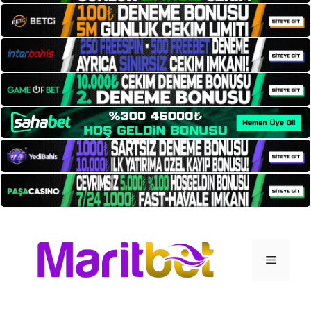
İçeriğe
atla
Menü