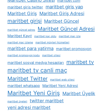
Maritbet Casino Sitesi
maritbet com
maritbet giris yap
maritbet giris twitter
Maritbet Giriş
Maritbet Giriş Adresi
maritbet girişi
Maritbet Güncel
Maritbet Güncel Adresi
maritbet güncel adres
Maritbet Kayıt
maritbet kaç oldu
maritbet maç izle
maritbet maç izleme
maritbet müşteri hizmetleri
maritbet para yatirma
maritbet promosyon
maritbet promosyon kodu
maritbet sitesi
maritbet tv
maritbet sosyal medya hesapları
maritbet tv canli maç
Maritbet Twitter
maritbet web sitesi
maritbet whatsapp
Maritbet Yeni Adresi
Maritbet Yeni Giriş
Maritbet Üyelik
twitter maritbet
maritbet üyeleri
yeni adresi maritbet