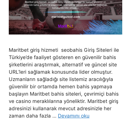
Maritbet giriş hizmeti seobahis Giriş Siteleri ile
Türkiye’de faaliyet gösteren en güvenilir bahis
şirketlerini araştırmak, alternatif ve güncel site
URL’leri sağlamak konusunda lider olmuştur.
Uzmanların sağladığı site listemiz aracılığıyla
güvenilir bir ortamda hemen bahis yapmaya
başlayın Maritbet bahis siteleri, çevrimiçi bahis
ve casino meraklılarına yöneliktir. Maritbet giriş
adresinizi kullanarak mevcut adresinizle her
zaman daha fazla …
Devamını oku