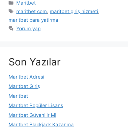
Kategoriler
Maritbet
Etiketler
maritbet com
,
maritbet giriş hizmeti
,
maritbet para yatirma
Yorum yap
Son Yazılar
Maritbet Adresi
Maritbet Giriş
Maritbet
Maritbet Popüler Lisans
Maritbet Güvenilir Mi
Maritbet Blackjack Kazanma