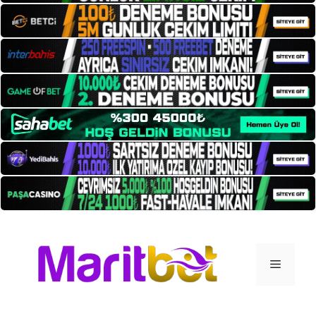
İçeriğe
atla
Menü