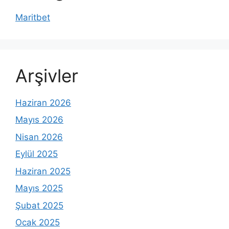
Maritbet
Arşivler
Haziran 2026
Mayıs 2026
Nisan 2026
Eylül 2025
Haziran 2025
Mayıs 2025
Şubat 2025
Ocak 2025