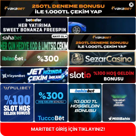
×
MARITBET GİRİŞ İÇİN TIKLAYINIZ!