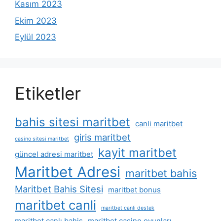
Kasım 2023
Ekim 2023
Eylül 2023
Etiketler
bahis sitesi maritbet
canli maritbet
giris maritbet
casino sitesi maritbet
kayit maritbet
güncel adresi maritbet
Maritbet Adresi
maritbet bahis
Maritbet Bahis Sitesi
maritbet bonus
maritbet canli
maritbet canli destek
maritbet canlı bahis
maritbet casino oyunları