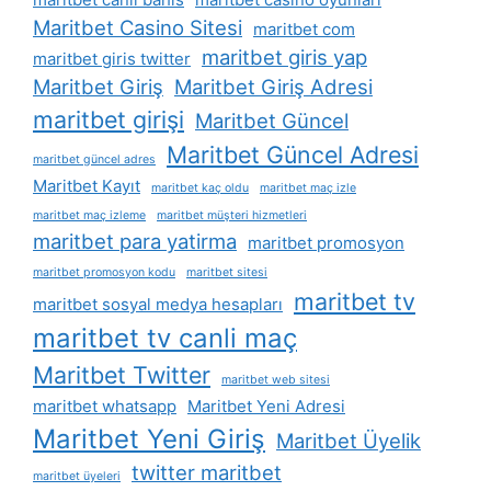
Maritbet Casino Sitesi
maritbet com
maritbet giris yap
maritbet giris twitter
Maritbet Giriş
Maritbet Giriş Adresi
maritbet girişi
Maritbet Güncel
Maritbet Güncel Adresi
maritbet güncel adres
Maritbet Kayıt
maritbet kaç oldu
maritbet maç izle
maritbet maç izleme
maritbet müşteri hizmetleri
maritbet para yatirma
maritbet promosyon
maritbet promosyon kodu
maritbet sitesi
maritbet tv
maritbet sosyal medya hesapları
maritbet tv canli maç
Maritbet Twitter
maritbet web sitesi
maritbet whatsapp
Maritbet Yeni Adresi
Maritbet Yeni Giriş
Maritbet Üyelik
twitter maritbet
maritbet üyeleri