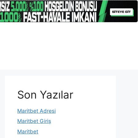
Son Yazılar
Maritbet Adresi
Maritbet Giriş
Maritbet