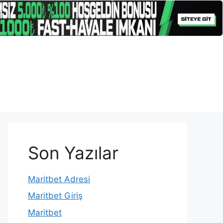
Son Yazılar
Maritbet Adresi
Maritbet Giriş
Maritbet