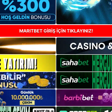
MARITBET GİRİŞ İÇİN TIKLAYINIZ!