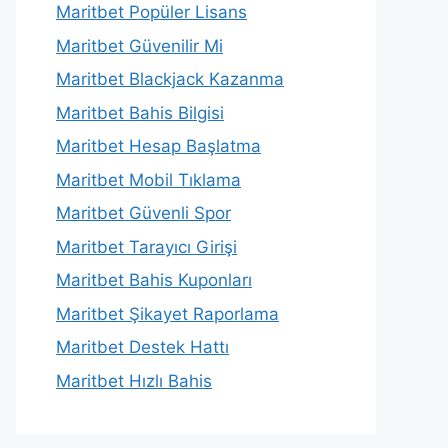
Maritbet Popüler Lisans
Maritbet Güvenilir Mi
Maritbet Blackjack Kazanma
Maritbet Bahis Bilgisi
Maritbet Hesap Başlatma
Maritbet Mobil Tıklama
Maritbet Güvenli Spor
Maritbet Tarayıcı Girişi
Maritbet Bahis Kuponları
Maritbet Şikayet Raporlama
Maritbet Destek Hattı
Maritbet Hızlı Bahis