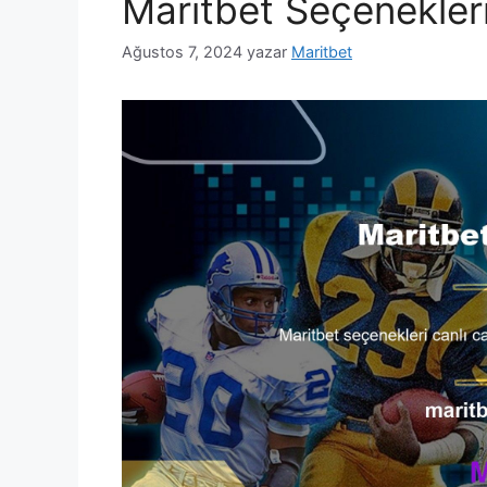
Maritbet Seçenekler
Ağustos 7, 2024
yazar
Maritbet