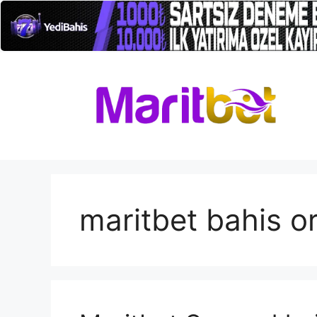
İçeriğe
atla
maritbet bahis o