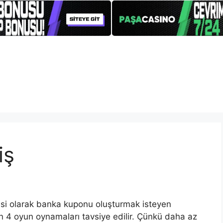
iş
ilesi olarak banka kuponu oluşturmak isteyen
in 4 oyun oynamaları tavsiye edilir. Çünkü daha az