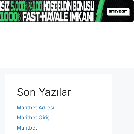
Son Yazılar
Maritbet Adresi
Maritbet Giriş
Maritbet