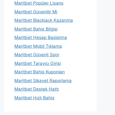
Maritbet Popüler Lisans
Maritbet Güvenilir Mi
Maritbet Blackjack Kazanma
Maritbet Bahis Bilgisi
Maritbet Hesap Başlatma
Maritbet Mobil Tıklama
Maritbet Güvenli Spor
Maritbet Tarayıcı Girişi
Maritbet Bahis Kuponları
Maritbet Şikayet Raporlama
Maritbet Destek Hattı
Maritbet Hızlı Bahis