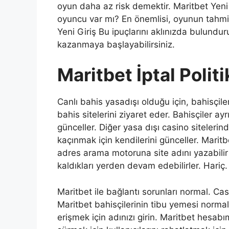
oyun daha az risk demektir. Maritbet Yeni 
oyuncu var mı? En önemlisi, oyunun tahmin
Yeni Giriş Bu ipuçlarını aklınızda bulundur
kazanmaya başlayabilirsiniz.
Maritbet İptal Politi
Canlı bahis yasadışı olduğu için, bahisçil
bahis sitelerini ziyaret eder. Bahisçiler a
günceller. Diğer yasa dışı casino siteleri
kaçınmak için kendilerini günceller. Marit
adres arama motoruna site adını yazabilir
kaldıkları yerden devam edebilirler. Hariç.
Maritbet ile bağlantı sorunları normal. Ca
Maritbet bahisçilerinin tibu yemesi normal
erişmek için adınızı girin. Maritbet hesab