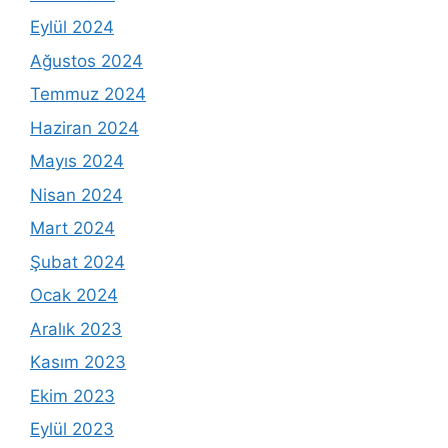
Eylül 2024
Ağustos 2024
Temmuz 2024
Haziran 2024
Mayıs 2024
Nisan 2024
Mart 2024
Şubat 2024
Ocak 2024
Aralık 2023
Kasım 2023
Ekim 2023
Eylül 2023