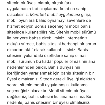
sitenin bir üyesi olarak, birçok farklı
uygulamanın tadını çıkarma fırsatına sahip
olacaksınız.
Maritbet mobil uygulaması
girişi,
mobil oyunlara bahis oynamayı sevenlere de
hizmet ediyor. Bonus seçeneğini mobil bahis
sitesinde kullanabilirsiniz. Sitenin mobil sürümü
ile her yere bahse girebilirsiniz. İnternetiniz
olduğu sürece, bahis sitesini herhangi bir sorun
olmadan aktif olarak kullanabilirsiniz. Bahis
sitesinin yukarıdaki özelliklere sahip olması,
mobil sürümün bu kadar popüler olmasının ana
nedenlerinden biridir. Bahis dünyasının
içeriğinden yararlanmak için bahis sitesinin bir
üyesi olmalısınız. Sitede gerekli üyeliği aldıktan
sonra, sitenin mobil uygulamasını kullanma
seçeneğiniz olacaktır. Mobil sitenin bir üyesi
değilseniz, bahis sitesini kullanamazsınız. Bu
nedenle, bahis sitesinin bir üyesi olmalısınız.