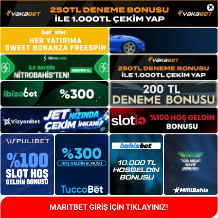
×
MARITBET GİRİŞ İÇİN TIKLAYINIZ!