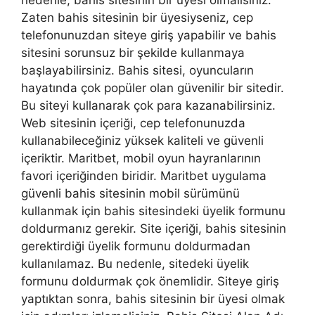
Zaten bahis sitesinin bir üyesiyseniz, cep
telefonunuzdan siteye giriş yapabilir ve bahis
sitesini sorunsuz bir şekilde kullanmaya
başlayabilirsiniz. Bahis sitesi, oyuncuların
hayatında çok popüler olan güvenilir bir sitedir.
Bu siteyi kullanarak çok para kazanabilirsiniz.
Web sitesinin içeriği, cep telefonunuzda
kullanabileceğiniz yüksek kaliteli ve güvenli
içeriktir. Maritbet, mobil oyun hayranlarının
favori içeriğinden biridir. Maritbet uygulama
güvenli bahis sitesinin mobil sürümünü
kullanmak için bahis sitesindeki üyelik formunu
doldurmanız gerekir. Site içeriği, bahis sitesinin
gerektirdiği üyelik formunu doldurmadan
kullanılamaz. Bu nedenle, sitedeki üyelik
formunu doldurmak çok önemlidir. Siteye giriş
yaptıktan sonra, bahis sitesinin bir üyesi olmak