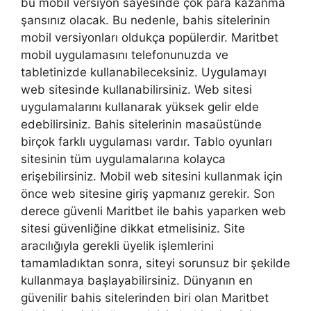
bu mobil versiyon sayesinde çok para kazanma
şansınız olacak. Bu nedenle, bahis sitelerinin
mobil versiyonları oldukça popülerdir. Maritbet
mobil uygulamasını telefonunuzda ve
tabletinizde kullanabileceksiniz. Uygulamayı
web sitesinde kullanabilirsiniz. Web sitesi
uygulamalarını kullanarak yüksek gelir elde
edebilirsiniz. Bahis sitelerinin masaüstünde
birçok farklı uygulaması vardır. Tablo oyunları
sitesinin tüm uygulamalarına kolayca
erişebilirsiniz. Mobil web sitesini kullanmak için
önce web sitesine giriş yapmanız gerekir. Son
derece güvenli Maritbet ile bahis yaparken web
sitesi güvenliğine dikkat etmelisiniz. Site
aracılığıyla gerekli üyelik işlemlerini
tamamladıktan sonra, siteyi sorunsuz bir şekilde
kullanmaya başlayabilirsiniz. Dünyanın en
güvenilir bahis sitelerinden biri olan Maritbet