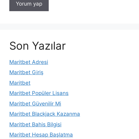
Son Yazılar
Maritbet Adresi
Maritbet Giriş
Maritbet
Maritbet Popüler Lisans
Maritbet Güvenilir Mi
Maritbet Blackjack Kazanma
Maritbet Bahis Bilgisi
Maritbet Hesap Başlatma