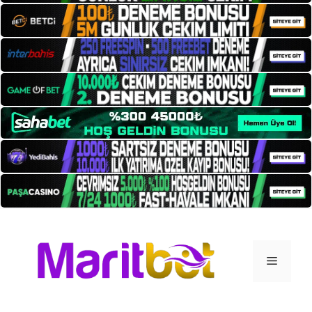
İçeriğe
atla
Menü