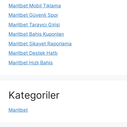
Maritbet Mobil Tıklama
Maritbet Güvenli Spor
Maritbet Tarayıcı Girişi
Maritbet Bahis Kuponları
Maritbet Şikayet Raporlama
Maritbet Destek Hattı
Maritbet Hızlı Bahis
Kategoriler
Maritbet