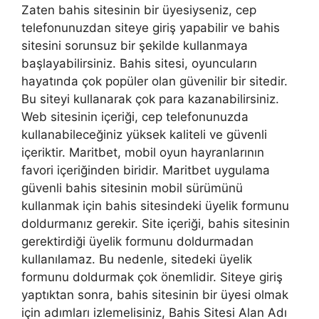
Zaten bahis sitesinin bir üyesiyseniz, cep
telefonunuzdan siteye giriş yapabilir ve bahis
sitesini sorunsuz bir şekilde kullanmaya
başlayabilirsiniz. Bahis sitesi, oyuncuların
hayatında çok popüler olan güvenilir bir sitedir.
Bu siteyi kullanarak çok para kazanabilirsiniz.
Web sitesinin içeriği, cep telefonunuzda
kullanabileceğiniz yüksek kaliteli ve güvenli
içeriktir. Maritbet, mobil oyun hayranlarının
favori içeriğinden biridir. Maritbet uygulama
güvenli bahis sitesinin mobil sürümünü
kullanmak için bahis sitesindeki üyelik formunu
doldurmanız gerekir. Site içeriği, bahis sitesinin
gerektirdiği üyelik formunu doldurmadan
kullanılamaz. Bu nedenle, sitedeki üyelik
formunu doldurmak çok önemlidir. Siteye giriş
yaptıktan sonra, bahis sitesinin bir üyesi olmak
için adımları izlemelisiniz, Bahis Sitesi Alan Adı