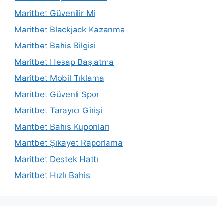
Maritbet Güvenilir Mi
Maritbet Blackjack Kazanma
Maritbet Bahis Bilgisi
Maritbet Hesap Başlatma
Maritbet Mobil Tıklama
Maritbet Güvenli Spor
Maritbet Tarayıcı Girişi
Maritbet Bahis Kuponları
Maritbet Şikayet Raporlama
Maritbet Destek Hattı
Maritbet Hızlı Bahis