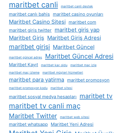
maritbet canli
maritbet canli destek
maritbet canlı bahis
maritbet casino oyunları
Maritbet Casino Sitesi
maritbet com
maritbet giris yap
maritbet giris twitter
Maritbet Giriş
Maritbet Giriş Adresi
maritbet girişi
Maritbet Güncel
Maritbet Güncel Adresi
maritbet güncel adres
Maritbet Kayıt
maritbet kaç oldu
maritbet maç izle
maritbet maç izleme
maritbet müşteri hizmetleri
maritbet para yatirma
maritbet promosyon
maritbet promosyon kodu
maritbet sitesi
maritbet tv
maritbet sosyal medya hesapları
maritbet tv canli maç
Maritbet Twitter
maritbet web sitesi
maritbet whatsapp
Maritbet Yeni Adresi