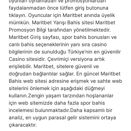
oyunları oynamadan ve promosyonlardan
faydalanmadan önce lütfen giriş butonuna
tıklayın. Oyuncular için Maritbet anında üyelik
mümkün. Maritbet Yarışı Bahis sitesi Maritbet
Promosyon Bilgi tarafından yönetilmektedir.
Maritbet Giriş sayfası, spor bahis bonusları ve
canlı bahis seçeneklerinin yanı sıra casino
bilgilerinin de sunulduğu Türkiye’nin en güvenilir
Casino sitesidir. Çevrimiçi versiyona artık
erişilebilir. Maritbet, sitelere güvenli ve
doğrudan bağlantılar sağlar. En güncel Maritbet
Bahis web sitesi adresine erişmek ve sahte web
sitelerini önlemek için aşağıdaki düğmeyi
kullanın.Zengin yaşam tarzından hoşlananlar
için web sitemizde daha fazla spor bahis
incelemesi bulunmaktadır.Daha kapsamlı bir
analiz, en uygun parasal gelir sistemini ortaya
çıkaracaktır.