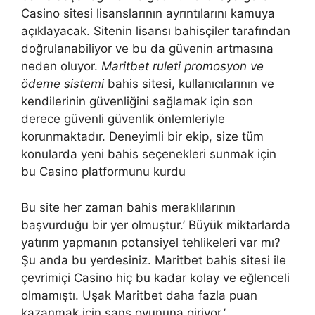
Casino sitesi lisanslarının ayrıntılarını kamuya
açıklayacak. Sitenin lisansı bahisçiler tarafından
doğrulanabiliyor ve bu da güvenin artmasına
neden oluyor.
Maritbet ruleti promosyon ve
ödeme sistemi
bahis sitesi, kullanıcılarının ve
kendilerinin güvenliğini sağlamak için son
derece güvenli güvenlik önlemleriyle
korunmaktadır. Deneyimli bir ekip, size tüm
konularda yeni bahis seçenekleri sunmak için
bu Casino platformunu kurdu
Bu site her zaman bahis meraklılarının
başvurduğu bir yer olmuştur.’ Büyük miktarlarda
yatırım yapmanın potansiyel tehlikeleri var mı?
Şu anda bu yerdesiniz. Maritbet bahis sitesi ile
çevrimiçi Casino hiç bu kadar kolay ve eğlenceli
olmamıştı. Uşak Maritbet daha fazla puan
kazanmak için şans oyununa giriyor.’