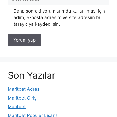
sitesi
Daha sonraki yorumlarımda kullanılması için
adım, e-posta adresim ve site adresim bu
tarayıcıya kaydedilsin.
Son Yazılar
Maritbet Adresi
Maritbet Giriş
Maritbet
Maritbet Popüler Lisans