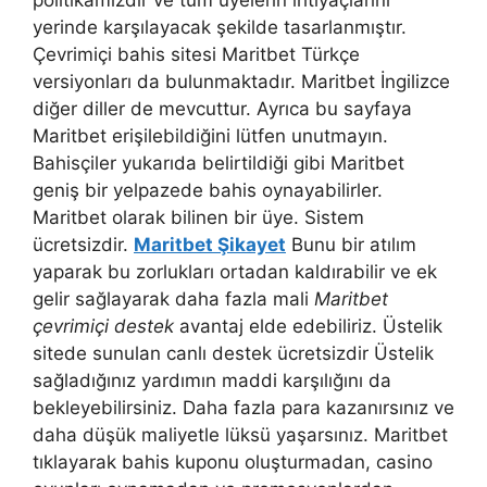
politikamızdır ve tüm üyelerin ihtiyaçlarını
yerinde karşılayacak şekilde tasarlanmıştır.
Çevrimiçi bahis sitesi Maritbet Türkçe
versiyonları da bulunmaktadır. Maritbet İngilizce
diğer diller de mevcuttur. Ayrıca bu sayfaya
Maritbet erişilebildiğini lütfen unutmayın.
Bahisçiler yukarıda belirtildiği gibi Maritbet
geniş bir yelpazede bahis oynayabilirler.
Maritbet olarak bilinen bir üye. Sistem
ücretsizdir.
Maritbet Şikayet
Bunu bir atılım
yaparak bu zorlukları ortadan kaldırabilir ve ek
gelir sağlayarak daha fazla mali
Maritbet
çevrimiçi destek
avantaj elde edebiliriz. Üstelik
sitede sunulan canlı destek ücretsizdir Üstelik
sağladığınız yardımın maddi karşılığını da
bekleyebilirsiniz. Daha fazla para kazanırsınız ve
daha düşük maliyetle lüksü yaşarsınız. Maritbet
tıklayarak bahis kuponu oluşturmadan, casino