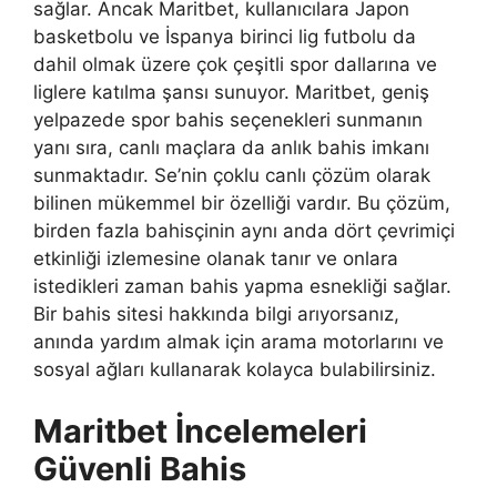
sağlar. Ancak Maritbet, kullanıcılara Japon
basketbolu ve İspanya birinci lig futbolu da
dahil olmak üzere çok çeşitli spor dallarına ve
liglere katılma şansı sunuyor. Maritbet, geniş
yelpazede spor bahis seçenekleri sunmanın
yanı sıra, canlı maçlara da anlık bahis imkanı
sunmaktadır. Se’nin çoklu canlı çözüm olarak
bilinen mükemmel bir özelliği vardır. Bu çözüm,
birden fazla bahisçinin aynı anda dört çevrimiçi
etkinliği izlemesine olanak tanır ve onlara
istedikleri zaman bahis yapma esnekliği sağlar.
Bir bahis sitesi hakkında bilgi arıyorsanız,
anında yardım almak için arama motorlarını ve
sosyal ağları kullanarak kolayca bulabilirsiniz.
Maritbet İncelemeleri
Güvenli Bahis