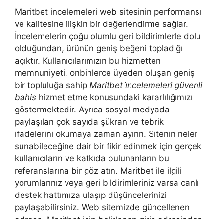
Maritbet incelemeleri web sitesinin performansı
ve kalitesine ilişkin bir değerlendirme sağlar.
İncelemelerin çoğu olumlu geri bildirimlerle dolu
olduğundan, ürünün geniş beğeni topladığı
açıktır. Kullanıcılarımızın bu hizmetten
memnuniyeti, onbinlerce üyeden oluşan geniş
bir topluluğa sahip
Maritbet i̇ncelemeleri güvenli
bahis
hizmet etme konusundaki kararlılığımızı
göstermektedir. Ayrıca sosyal medyada
paylaşılan çok sayıda şükran ve tebrik
ifadelerini okumaya zaman ayırın. Sitenin neler
sunabileceğine dair bir fikir edinmek için gerçek
kullanıcıların ve katkıda bulunanların bu
referanslarına bir göz atın. Maritbet ile ilgili
yorumlarınız veya geri bildirimleriniz varsa canlı
destek hattımıza ulaşıp düşüncelerinizi
paylaşabilirsiniz. Web sitemizde güncellenen