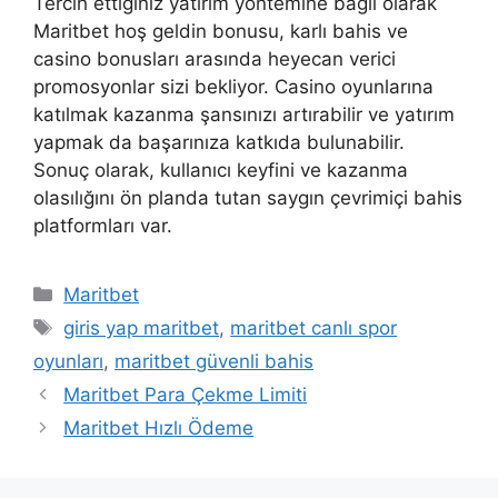
Tercih ettiğiniz yatırım yöntemine bağlı olarak
Maritbet hoş geldin bonusu, karlı bahis ve
casino bonusları arasında heyecan verici
promosyonlar sizi bekliyor. Casino oyunlarına
katılmak kazanma şansınızı artırabilir ve yatırım
yapmak da başarınıza katkıda bulunabilir.
Sonuç olarak, kullanıcı keyfini ve kazanma
olasılığını ön planda tutan saygın çevrimiçi bahis
platformları var.
Kategoriler
Maritbet
Etiketler
giris yap maritbet
,
maritbet canlı spor
oyunları
,
maritbet güvenli bahis
Maritbet Para Çekme Limiti
Maritbet Hızlı Ödeme