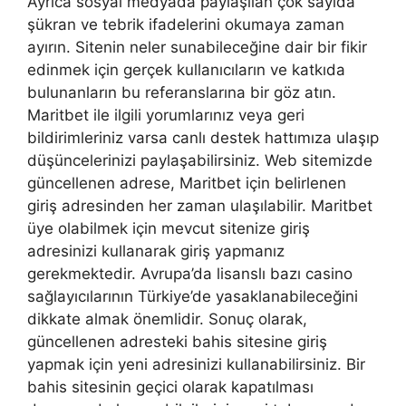
Ayrıca sosyal medyada paylaşılan çok sayıda
şükran ve tebrik ifadelerini okumaya zaman
ayırın. Sitenin neler sunabileceğine dair bir fikir
edinmek için gerçek kullanıcıların ve katkıda
bulunanların bu referanslarına bir göz atın.
Maritbet ile ilgili yorumlarınız veya geri
bildirimleriniz varsa canlı destek hattımıza ulaşıp
düşüncelerinizi paylaşabilirsiniz. Web sitemizde
güncellenen adrese, Maritbet için belirlenen
giriş adresinden her zaman ulaşılabilir. Maritbet
üye olabilmek için mevcut sitenize giriş
adresinizi kullanarak giriş yapmanız
gerekmektedir. Avrupa’da lisanslı bazı casino
sağlayıcılarının Türkiye’de yasaklanabileceğini
dikkate almak önemlidir. Sonuç olarak,
güncellenen adresteki bahis sitesine giriş
yapmak için yeni adresinizi kullanabilirsiniz. Bir
bahis sitesinin geçici olarak kapatılması