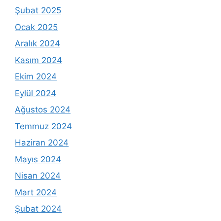
Şubat 2025
Ocak 2025
Aralık 2024
Kasım 2024
Ekim 2024
Eylül 2024
Ağustos 2024
Temmuz 2024
Haziran 2024
Mayıs 2024
Nisan 2024
Mart 2024
Şubat 2024