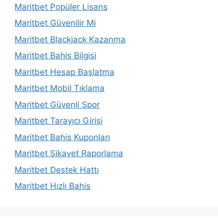
Maritbet Popüler Lisans
Maritbet Güvenilir Mi
Maritbet Blackjack Kazanma
Maritbet Bahis Bilgisi
Maritbet Hesap Başlatma
Maritbet Mobil Tıklama
Maritbet Güvenli Spor
Maritbet Tarayıcı Girişi
Maritbet Bahis Kuponları
Maritbet Şikayet Raporlama
Maritbet Destek Hattı
Maritbet Hızlı Bahis