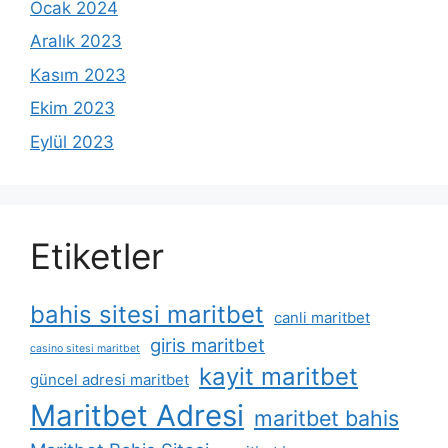
Ocak 2024
Aralık 2023
Kasım 2023
Ekim 2023
Eylül 2023
Etiketler
bahis sitesi maritbet
canli maritbet
giris maritbet
casino sitesi maritbet
kayit maritbet
güncel adresi maritbet
Maritbet Adresi
maritbet bahis