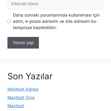
İnternet
sitesi
Daha sonraki yorumlarımda kullanılması için
adım, e-posta adresim ve site adresim bu
tarayıcıya kaydedilsin.
Son Yazılar
Maritbet Adresi
Maritbet Giriş
Maritbet