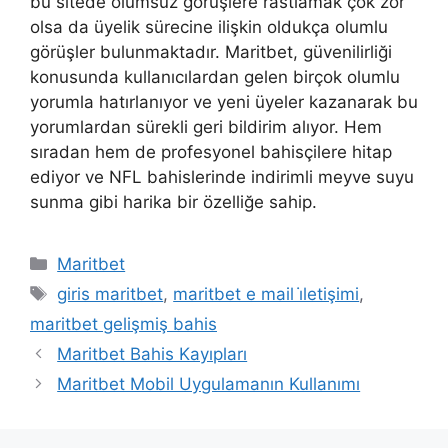
bu sitede olumsuz görüşlere rastlamak çok zor
olsa da üyelik sürecine ilişkin oldukça olumlu
görüşler bulunmaktadır. Maritbet, güvenilirliği
konusunda kullanıcılardan gelen birçok olumlu
yorumla hatırlanıyor ve yeni üyeler kazanarak bu
yorumlardan sürekli geri bildirim alıyor. Hem
sıradan hem de profesyonel bahisçilere hitap
ediyor ve NFL bahislerinde indirimli meyve suyu
sunma gibi harika bir özelliğe sahip.
Kategoriler
Maritbet
Etiketler
giris maritbet
,
maritbet e mail i̇letişimi
,
maritbet gelişmiş bahis
Maritbet Bahis Kayıpları
Maritbet Mobil Uygulamanın Kullanımı