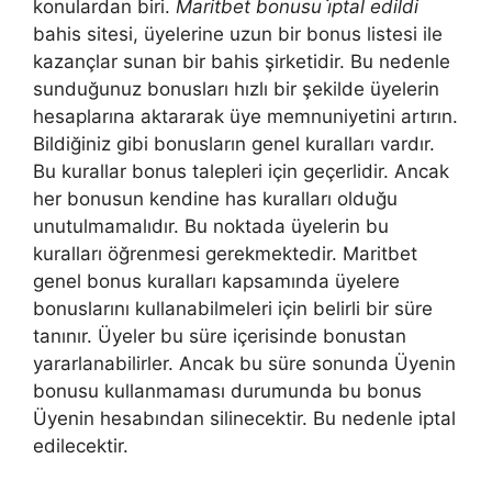
konulardan biri.
Maritbet bonusu i̇ptal edildi
bahis sitesi, üyelerine uzun bir bonus listesi ile
kazançlar sunan bir bahis şirketidir. Bu nedenle
sunduğunuz bonusları hızlı bir şekilde üyelerin
hesaplarına aktararak üye memnuniyetini artırın.
Bildiğiniz gibi bonusların genel kuralları vardır.
Bu kurallar bonus talepleri için geçerlidir. Ancak
her bonusun kendine has kuralları olduğu
unutulmamalıdır. Bu noktada üyelerin bu
kuralları öğrenmesi gerekmektedir. Maritbet
genel bonus kuralları kapsamında üyelere
bonuslarını kullanabilmeleri için belirli bir süre
tanınır. Üyeler bu süre içerisinde bonustan
yararlanabilirler. Ancak bu süre sonunda Üyenin
bonusu kullanmaması durumunda bu bonus
Üyenin hesabından silinecektir. Bu nedenle iptal
edilecektir.