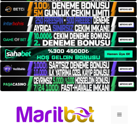
İçeriğe
atla
Menü