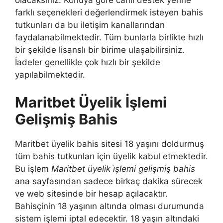
olacaksınız. Konuya göre canlı destek yerine
farklı seçenekleri değerlendirmek isteyen bahis
tutkunları da bu iletişim kanallarından
faydalanabilmektedir. Tüm bunlarla birlikte hızlı
bir şekilde lisanslı bir birime ulaşabilirsiniz.
İadeler genellikle çok hızlı bir şekilde
yapılabilmektedir.
Maritbet Üyelik İşlemi
Gelişmiş Bahis
Maritbet üyelik bahis sitesi 18 yaşını doldurmuş
tüm bahis tutkunları için üyelik kabul etmektedir.
Bu işlem
Maritbet üyelik i̇şlemi gelişmiş bahis
ana sayfasından sadece birkaç dakika sürecek
ve web sitesinde bir hesap açılacaktır.
Bahisçinin 18 yaşının altında olması durumunda
sistem işlemi iptal edecektir. 18 yaşın altındaki