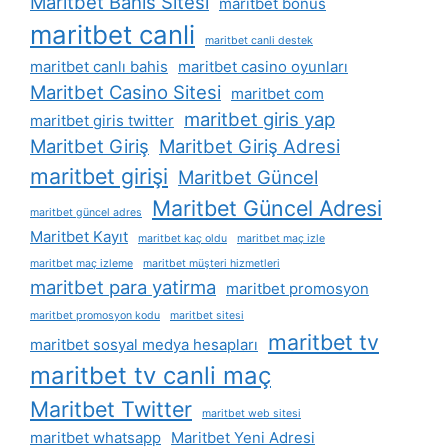
Maritbet Bahis Sitesi
maritbet bonus
maritbet canli
maritbet canli destek
maritbet canlı bahis
maritbet casino oyunları
Maritbet Casino Sitesi
maritbet com
maritbet giris yap
maritbet giris twitter
Maritbet Giriş
Maritbet Giriş Adresi
maritbet girişi
Maritbet Güncel
Maritbet Güncel Adresi
maritbet güncel adres
Maritbet Kayıt
maritbet kaç oldu
maritbet maç izle
maritbet maç izleme
maritbet müşteri hizmetleri
maritbet para yatirma
maritbet promosyon
maritbet promosyon kodu
maritbet sitesi
maritbet tv
maritbet sosyal medya hesapları
maritbet tv canli maç
Maritbet Twitter
maritbet web sitesi
maritbet whatsapp
Maritbet Yeni Adresi