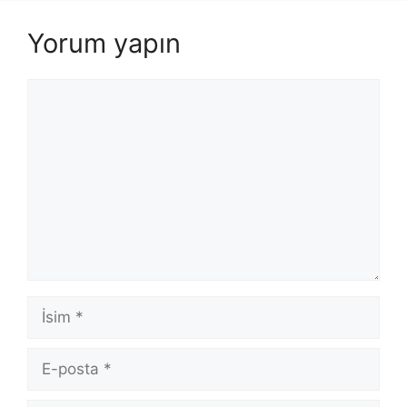
Yorum yapın
Yorum
İsim
E-
posta