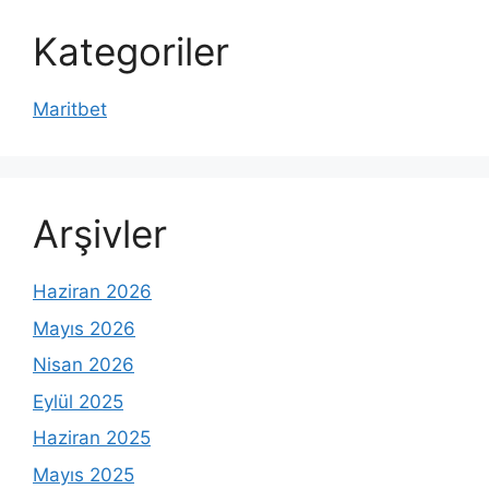
Kategoriler
Maritbet
Arşivler
Haziran 2026
Mayıs 2026
Nisan 2026
Eylül 2025
Haziran 2025
Mayıs 2025