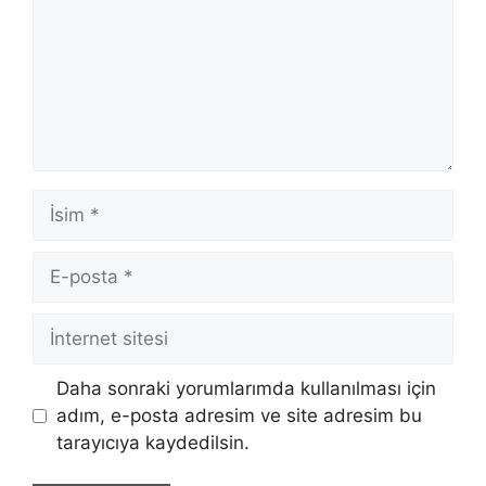
İsim
E-
posta
İnternet
sitesi
Daha sonraki yorumlarımda kullanılması için
adım, e-posta adresim ve site adresim bu
tarayıcıya kaydedilsin.