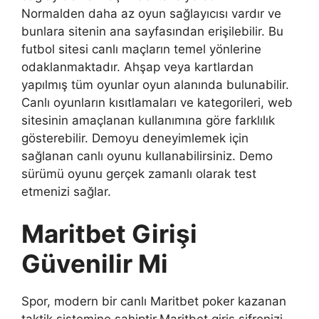
Normalden daha az oyun sağlayıcısı vardır ve
bunlara sitenin ana sayfasından erişilebilir. Bu
futbol sitesi canlı maçların temel yönlerine
odaklanmaktadır. Ahşap veya kartlardan
yapılmış tüm oyunlar oyun alanında bulunabilir.
Canlı oyunların kısıtlamaları ve kategorileri, web
sitesinin amaçlanan kullanımına göre farklılık
gösterebilir. Demoyu deneyimlemek için
sağlanan canlı oyunu kullanabilirsiniz. Demo
sürümü oyunu gerçek zamanlı olarak test
etmenizi sağlar.
Maritbet Girişi
Güvenilir Mi
Spor, modern bir canlı Maritbet poker kazanan