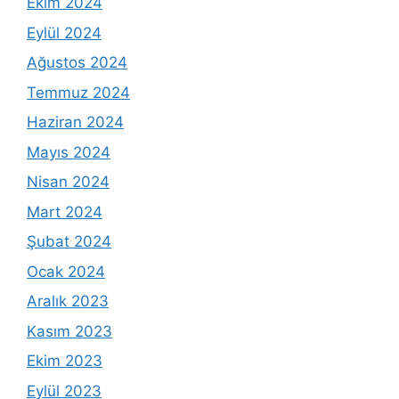
Ekim 2024
Eylül 2024
Ağustos 2024
Temmuz 2024
Haziran 2024
Mayıs 2024
Nisan 2024
Mart 2024
Şubat 2024
Ocak 2024
Aralık 2023
Kasım 2023
Ekim 2023
Eylül 2023