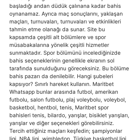
başladığı andan düdük çalınana kadar bahis
oynanamaz. Ayrıca maç sonuçlarını, yaklaşan
maçları, turnuvaları, turnuvaları ve etkinlikleri
tahmin etme olanağı da sunar. Site bu
kapsamda çeşitli alt bölümlere ve spor
müsabakalarına yönelik çeşitli hizmetler
sunmaktadır. Spor bölümünü incelediğinizde
bahis seçeneklerinin genellikle ekranın sol
tarafında sunulduğunu göreceksiniz. Bu bölüme
bahis pazarı da denilebilir. Hangi şubeleri
kapsıyor? Sınırlı hareket kullanın. Maritbet
Whatsapp bunlar arasında futbol, ​​amerikan
futbolu, salon futbolu, plaj voleybolu, voleybol,
basketbol, ​​hentbol, ​​tenis, Maritbet spor
bahisleri tenis, bilardo, yarışlar, bisiklet yarışları,
yarışlar ve diğer seçenekleri görebilirsiniz.
Tercih ettiğiniz maçları keşfedin; şampiyonlar
ligi, NBA ligi, wimbledon, Türkiye basketbol ligi,