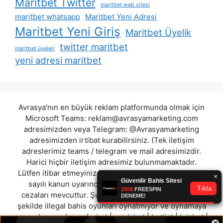
Maritbet Twitter
maritbet web sitesi
maritbet whatsapp
Maritbet Yeni Adresi
Maritbet Yeni Giriş
Maritbet Üyelik
twitter maritbet
maritbet üyeleri
yeni adresi maritbet
Avrasya'nın en büyük reklam platformunda olmak için
Microsoft Teams:
reklam@avrasyamarketing.com
adresimizden veya Telegram: @Avrasyamarketing
adresimizden irtibat kurabilirsiniz. (Tek iletişim
adreslerimiz teams / telegram ve mail adresimizdir.
Harici hiçbir iletişim adresimiz bulunmamaktadır.
Lütfen itibar etmeyiniz.) Türkiye yasalarına göre 7258
sayılı kanun uyarınca yasa dışı bahis oynamanın
cezaları mevcuttur. Şu an bulunduğunuz site hiç bir
şekilde illegal bahis oyunları oynatmıyor ve oynamaya
aracı olmuyordur.
zaferbet
|
modabet
|
betlist
|
luizbet
|
×