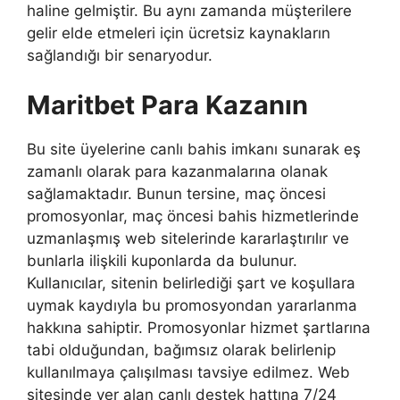
haline gelmiştir. Bu aynı zamanda müşterilere
gelir elde etmeleri için ücretsiz kaynakların
sağlandığı bir senaryodur.
Maritbet Para Kazanın
Bu site üyelerine canlı bahis imkanı sunarak eş
zamanlı olarak para kazanmalarına olanak
sağlamaktadır. Bunun tersine, maç öncesi
promosyonlar, maç öncesi bahis hizmetlerinde
uzmanlaşmış web sitelerinde kararlaştırılır ve
bunlarla ilişkili kuponlarda da bulunur.
Kullanıcılar, sitenin belirlediği şart ve koşullara
uymak kaydıyla bu promosyondan yararlanma
hakkına sahiptir. Promosyonlar hizmet şartlarına
tabi olduğundan, bağımsız olarak belirlenip
kullanılmaya çalışılması tavsiye edilmez. Web
sitesinde yer alan canlı destek hattına 7/24