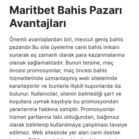
Maritbet Bahis Pazarı
Avantajları
Önemli avantajlardan biri, mevcut geniş bahis
pazarıdır.Bu site üyelerine canlı bahis imkanı
sunarak eş zamanlı olarak para kazanmalarına
olanak sağlamaktadır. Bunun tersine, maç
öncesi promosyonlar, maç öncesi bahis
hizmetlerinde uzmanlaşmış web sitelerinde
kararlaştırılır ve bunlarla ilişkili kuponlarda da
bulunur. Kullanıcılar, sitenin belirlediği şart ve
koşullara uymak kaydıyla bu promosyondan
yararlanma hakkına sahiptir. Promosyonlar
hizmet şartlarına tabi olduğundan, bağımsız
olarak belirlenip kullanılmaya çalışılması tavsiye
edilmez. Web sitesinde yer alan canlı destek