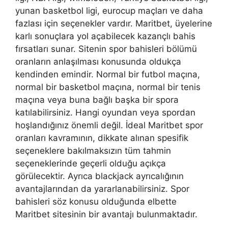
yunan basketbol ligi, eurocup maçları ve daha
fazlası için seçenekler vardır. Maritbet, üyelerine
karlı sonuçlara yol açabilecek kazançlı bahis
fırsatları sunar. Sitenin spor bahisleri bölümü
oranların anlaşılması konusunda oldukça
kendinden emindir. Normal bir futbol maçına,
normal bir basketbol maçına, normal bir tenis
maçına veya buna bağlı başka bir spora
katılabilirsiniz. Hangi oyundan veya spordan
hoşlandığınız önemli değil. İdeal Maritbet spor
oranları kavramının, dikkate alınan spesifik
seçeneklere bakılmaksızın tüm tahmin
seçeneklerinde geçerli olduğu açıkça
görülecektir. Ayrıca blackjack ayrıcalığının
avantajlarından da yararlanabilirsiniz. Spor
bahisleri söz konusu olduğunda elbette
Maritbet sitesinin bir avantajı bulunmaktadır.