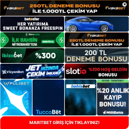
×
MARITBET GİRİŞ İÇİN TIKLAYINIZ!