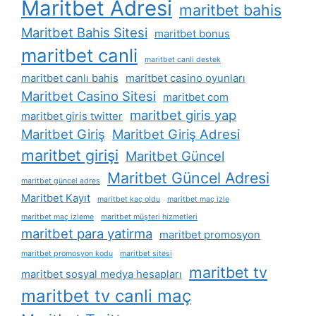
Maritbet Adresi
maritbet bahis
Maritbet Bahis Sitesi
maritbet bonus
maritbet canli
maritbet canli destek
maritbet canlı bahis
maritbet casino oyunları
Maritbet Casino Sitesi
maritbet com
maritbet giris yap
maritbet giris twitter
Maritbet Giriş
Maritbet Giriş Adresi
maritbet girişi
Maritbet Güncel
Maritbet Güncel Adresi
maritbet güncel adres
Maritbet Kayıt
maritbet kaç oldu
maritbet maç izle
maritbet maç izleme
maritbet müşteri hizmetleri
maritbet para yatirma
maritbet promosyon
maritbet promosyon kodu
maritbet sitesi
maritbet tv
maritbet sosyal medya hesapları
maritbet tv canli maç